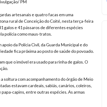
Divulgação/ PM
gardas artesanais e quatro facas em uma
zona rural de Conceição do Coité, nesta terça-feira
1 galos e 41 pássaros de diferentes espécies
la polícia como maus-tratos.
 apoio da Polícia Civil, da Guarda Municipal e do
iedade fica próxima ao posto de saúde do povoado.
 que o imóvel era usado para rinha de galos. O
ação.
am a soltura com acompanhamento do órgão de Meio
adas estavam cardeais, sabiás, canários, coleiros,
 e papa-capins, entre outras espécies. As armas