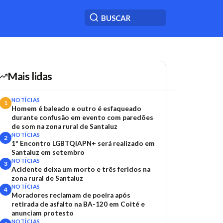
Mais lidas
NOTÍCIAS
1
Homem é baleado e outro é esfaqueado
durante confusão em evento com paredões
de som na zona rural de Santaluz
NOTÍCIAS
2
1º Encontro LGBTQIAPN+ será realizado em
Santaluz em setembro
NOTÍCIAS
3
Acidente deixa um morto e três feridos na
zona rural de Santaluz
NOTÍCIAS
4
Moradores reclamam de poeira após
retirada de asfalto na BA-120 em Coité e
anunciam protesto
NOTÍCIAS