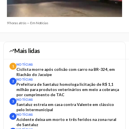
9 horas atrás — Em Notícias
Mais lidas
NOTÍCIAS
1
Ciclista morre após colisão com carro na BR-324, em
Riachão do Jacuípe
NOTÍCIAS
2
Prefeitura de Santaluz homologa licitação de R$ 1,1
milhão para produtos veterinários em meio a cobrança
por cumprimento de TAC
NOTÍCIAS
3
Santaluz estreia em casa contra Valente em clássico
pelo Intermunicipal
NOTÍCIAS
4
Acidente deixa um morto e três feridos na zona rural
de Santaluz