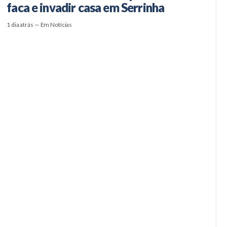
faca e invadir casa em Serrinha
1 dia atrás — Em Notícias