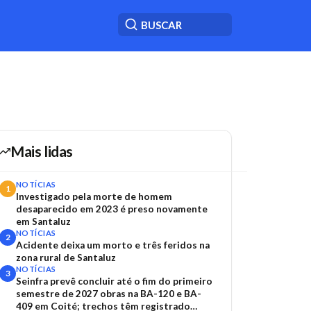
Mais lidas
NOTÍCIAS
1
Investigado pela morte de homem
desaparecido em 2023 é preso novamente
em Santaluz
NOTÍCIAS
2
Acidente deixa um morto e três feridos na
zona rural de Santaluz
NOTÍCIAS
3
Seinfra prevê concluir até o fim do primeiro
semestre de 2027 obras na BA-120 e BA-
409 em Coité; trechos têm registrado