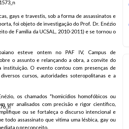
cas, gays e travestis, sob a forma de assassinatos e
ta, foi objeto de investigação do Prof. Dr. Enézio
eito de Família da UCSAL, 2010-2011) e se tornou o
r baiano esteve ontem no PAF IV, Campus de
obre o assunto e relançando a obra, a convite do
a instituição. O evento contou com presenças de
diversos cursos, autoridades soteropolitanas e a
Enézio, os chamados “homicídios homofóbicos ou
m ser analisados com precisão e rigor científico,
plifique ou se fortaleça o discurso intencional e
e todo assassinato que vitima uma lésbica, gay ou
ediata o preconceito.