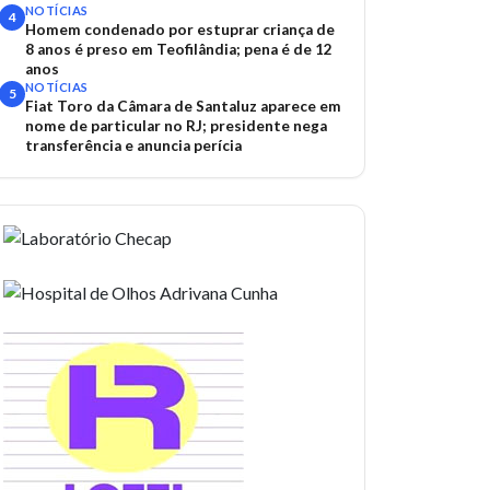
acidentes
NOTÍCIAS
4
Homem condenado por estuprar criança de
8 anos é preso em Teofilândia; pena é de 12
anos
NOTÍCIAS
5
Fiat Toro da Câmara de Santaluz aparece em
nome de particular no RJ; presidente nega
transferência e anuncia perícia