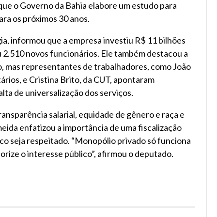
que o Governo da Bahia elabore um estudo para
ara os próximos 30 anos.
ia, informou que a empresa investiu R$ 11 bilhões
u 2.510 novos funcionários. Ele também destacou a
ço, mas representantes de trabalhadores, como João
ários, e Cristina Brito, da CUT, apontaram
lta de universalização dos serviços.
ansparência salarial, equidade de gênero e raça e
eida enfatizou a importância de uma fiscalização
ico seja respeitado. “Monopólio privado só funciona
orize o interesse público”, afirmou o deputado.