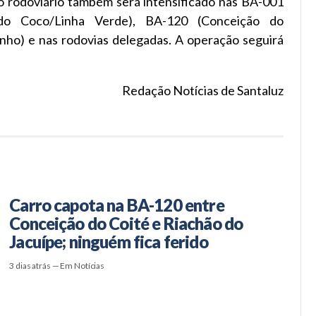
to rodoviário também será intensificado nas BA-001
a do Coco/Linha Verde), BA-120 (Conceição do
inho) e nas rodovias delegadas. A operação seguirá
Redação Notícias de Santaluz
Carro capota na BA-120 entre
Conceição do Coité e Riachão do
Jacuípe; ninguém fica ferido
3 dias atrás — Em Notícias