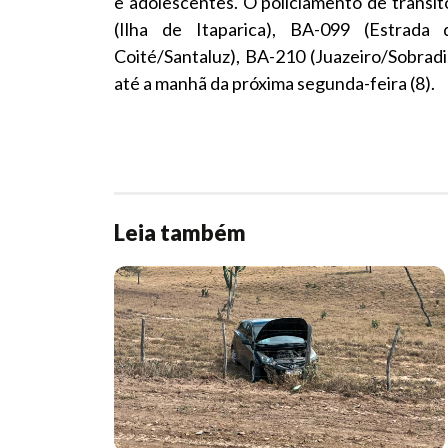
e adolescentes. O policiamento de trânsi
(Ilha de Itaparica), BA-099 (Estrad
Coité/Santaluz), BA-210 (Juazeiro/Sobrad
até a manhã da próxima segunda-feira (8).
Leia também