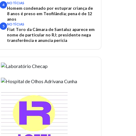
acidentes
NOTÍCIAS
4
Homem condenado por estuprar criança de
8 anos é preso em Teofilândia; pena é de 12
anos
NOTÍCIAS
5
Fiat Toro da Câmara de Santaluz aparece em
nome de particular no RJ; presidente nega
transferência e anuncia perícia