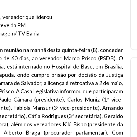
, vereador que liderou
reve da PM
magem/ TV Bahia
m reunião na manhã desta quinta-feira (8), conceder
 de 60 dias, ao vereador Marco Prisco (PSDB). O
a, está internado no Hospital de Base, em Brasília,
apuda, onde cumpre prisão por decisão da Justiça
ra de Salvador, a licença é retroativa a 2 de maio,
Prisco. A Casa Legislativa informou que participaram
ulo Câmara (presidente), Carlos Muniz (1° vice-
ente), Fabíola Mansur (3ª vice-presidente), Arnando
secretário), Cátia Rodrigues (3 ª secretária), Geraldo
ora), além dos vereadores Kiki Bispo (presidente da
e Alberto Braga (procurador parlamentar). Com