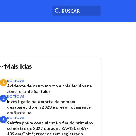
Mais lidas
NOTÍCIAS
1
Acidente deixa um morto e três feridos na
zona rural de Santaluz
NOTÍCIAS
2
Investigado pela morte de homem
desaparecido em 2023 é preso novamente
em Santaluz
NOTÍCIAS
3
Seinfra prevê concluir até o fim do primeiro
semestre de 2027 obras na BA-120 e BA-
409 em Coité; trechos têm registrado