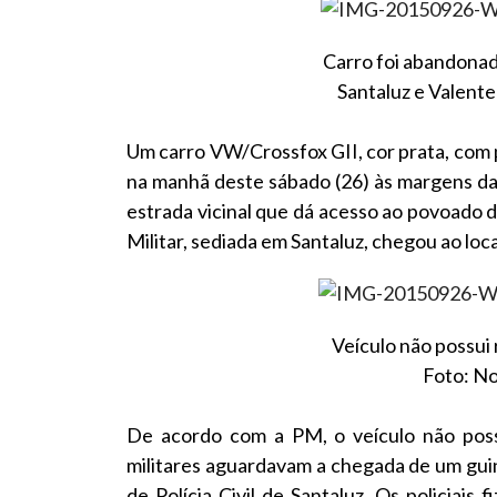
Carro foi abandonad
Santaluz e Valente 
Um carro VW/Crossfox GII, cor prata, com 
na manhã deste sábado (26) às margens da 
estrada vicinal que dá acesso ao povoado d
Militar, sediada em Santaluz, chegou ao lo
Veículo não possui 
Foto: No
De acordo com a PM, o veículo não possu
militares aguardavam a chegada de um gui
de Polícia Civil de Santaluz. Os policiais