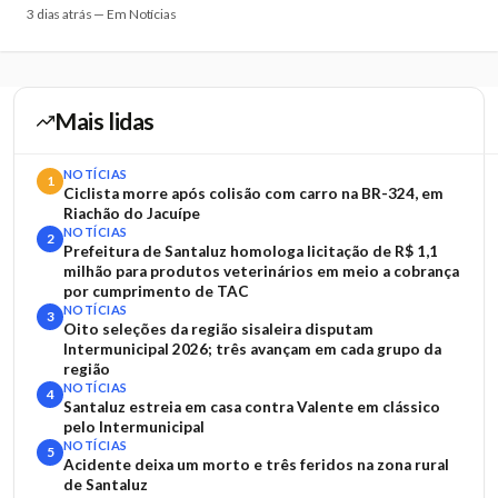
3 dias atrás — Em Notícias
Mais lidas
NOTÍCIAS
1
Ciclista morre após colisão com carro na BR-324, em
Riachão do Jacuípe
NOTÍCIAS
2
Prefeitura de Santaluz homologa licitação de R$ 1,1
milhão para produtos veterinários em meio a cobrança
por cumprimento de TAC
NOTÍCIAS
3
Oito seleções da região sisaleira disputam
Intermunicipal 2026; três avançam em cada grupo da
região
NOTÍCIAS
4
Santaluz estreia em casa contra Valente em clássico
pelo Intermunicipal
NOTÍCIAS
5
Acidente deixa um morto e três feridos na zona rural
de Santaluz