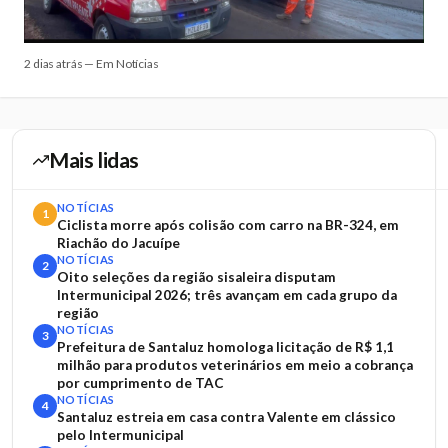
2 dias atrás — Em Notícias
Mais lidas
NOTÍCIAS
1
Ciclista morre após colisão com carro na BR-324, em
Riachão do Jacuípe
NOTÍCIAS
2
Oito seleções da região sisaleira disputam
Intermunicipal 2026; três avançam em cada grupo da
região
NOTÍCIAS
3
Prefeitura de Santaluz homologa licitação de R$ 1,1
milhão para produtos veterinários em meio a cobrança
por cumprimento de TAC
NOTÍCIAS
4
Santaluz estreia em casa contra Valente em clássico
pelo Intermunicipal