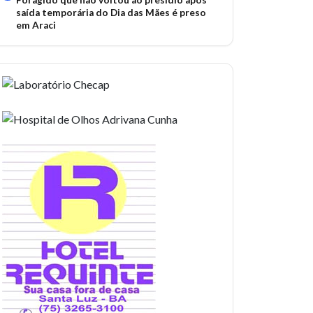
Foragido que não voltou ao presídio após
saída temporária do Dia das Mães é preso
em Araci