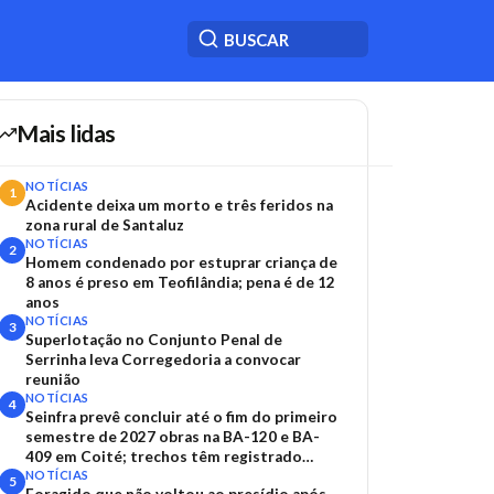
Mais lidas
NOTÍCIAS
1
Acidente deixa um morto e três feridos na
zona rural de Santaluz
NOTÍCIAS
2
Homem condenado por estuprar criança de
8 anos é preso em Teofilândia; pena é de 12
anos
NOTÍCIAS
3
Superlotação no Conjunto Penal de
Serrinha leva Corregedoria a convocar
reunião
NOTÍCIAS
4
Seinfra prevê concluir até o fim do primeiro
semestre de 2027 obras na BA-120 e BA-
409 em Coité; trechos têm registrado
acidentes
NOTÍCIAS
5