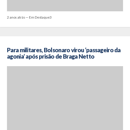
2 anos atrás — Em Destaque3
Para militares, Bolsonaro virou ‘passageiro da
agonia’ após prisão de Braga Netto