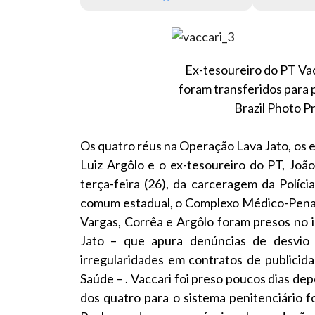
Ex-tesoureiro do PT Va
foram transferidos para p
Brazil Photo 
Os quatro réus na Operação Lava Jato, os 
Luiz Argôlo e o ex-tesoureiro do PT, Joã
terça-feira (26), da carceragem da Políci
comum estadual, o Complexo Médico-Penal, 
Vargas, Corrêa e Argôlo foram presos no i
Jato – que apura denúncias de desvio 
irregularidades em contratos de publicid
Saúde – . Vaccari foi preso poucos dias dep
dos quatro para o sistema penitenciário f