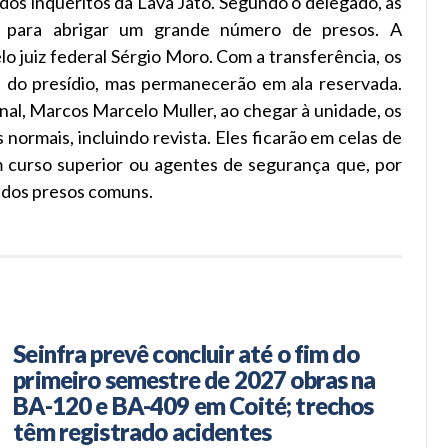
dos inquéritos da Lava Jato. Segundo o delegado, as
e para abrigar um grande número de presos. A
lo juiz federal Sérgio Moro. Com a transferência, os
s do presídio, mas permanecerão em ala reservada.
al, Marcos Marcelo Muller, ao chegar à unidade, os
ormais, incluindo revista. Eles ficarão em celas de
m curso superior ou agentes de segurança que, por
s dos presos comuns.
Seinfra prevê concluir até o fim do
primeiro semestre de 2027 obras na
BA-120 e BA-409 em Coité; trechos
têm registrado acidentes