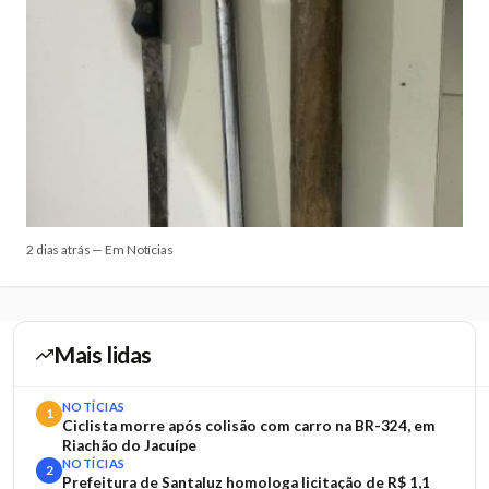
2 dias atrás — Em Notícias
Mais lidas
NOTÍCIAS
1
Ciclista morre após colisão com carro na BR-324, em
Riachão do Jacuípe
NOTÍCIAS
2
Prefeitura de Santaluz homologa licitação de R$ 1,1