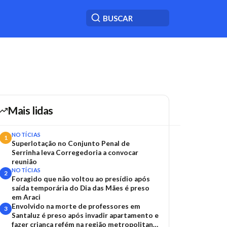
Mais lidas
NOTÍCIAS
1
Superlotação no Conjunto Penal de
Serrinha leva Corregedoria a convocar
reunião
NOTÍCIAS
2
Foragido que não voltou ao presídio após
saída temporária do Dia das Mães é preso
em Araci
Envolvido na morte de professores em
3
Santaluz é preso após invadir apartamento e
fazer criança refém na região metropolitana