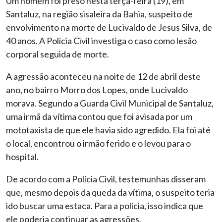
Um homem foi preso nesta terça-feira (19), em
Santaluz, na região sisaleira da Bahia, suspeito de
envolvimento na morte de Lucivaldo de Jesus Silva, de
40 anos. A Polícia Civil investiga o caso como lesão
corporal seguida de morte.
A agressão aconteceu na noite de 12 de abril deste
ano, no bairro Morro dos Lopes, onde Lucivaldo
morava. Segundo a Guarda Civil Municipal de Santaluz,
uma irmã da vítima contou que foi avisada por um
mototaxista de que ele havia sido agredido. Ela foi até
o local, encontrou o irmão ferido e o levou para o
hospital.
De acordo com a Polícia Civil, testemunhas disseram
que, mesmo depois da queda da vítima, o suspeito teria
ido buscar uma estaca. Para a polícia, isso indica que
ele poderia continuar as agressões.