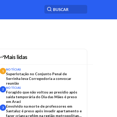
Mais lidas
NOTÍCIAS
1
Superlotação no Conjunto Penal de
Serrinha leva Corregedoria a convocar
reunião
NOTÍCIAS
2
Foragido que não voltou ao presídio após
saída temporária do Dia das Mães é preso
em Araci
Envolvido na morte de professores em
3
Santaluz é preso após invadir apartamento e
fazer criança refém na região metropolitana