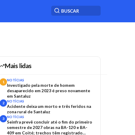
Mais lidas
NOTÍCIAS
1
Investigado pela morte de homem
desaparecido em 2023 é preso novamente
em Santaluz
NOTÍCIAS
2
Acidente deixa um morto e três feridos na
zona rural de Santaluz
NOTÍCIAS
3
Seinfra prevê concluir até o fim do primeiro
semestre de 2027 obras na BA-120 e BA-
409 em Coité; trechos têm registrado