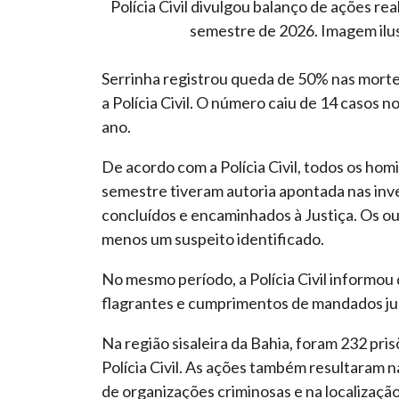
Polícia Civil divulgou balanço de ações rea
semestre de 2026. Imagem ilust
Serrinha registrou queda de 50% nas morte
a Polícia Civil. O número caiu de 14 casos
ano.
De acordo com a Polícia Civil, todos os hom
semestre tiveram autoria apontada nas inve
concluídos e encaminhados à Justiça. Os o
menos um suspeito identificado.
No mesmo período, a Polícia Civil informou 
flagrantes e cumprimentos de mandados jud
Na região sisaleira da Bahia, foram 232 pri
Polícia Civil. As ações também resultaram 
de organizações criminosas e na localização