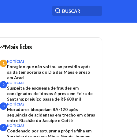
Mais lidas
NOTÍCIAS
1
Foragido que não voltou ao presídio após
saída temporária do Dia das Mães é preso
em Araci
NOTÍCIAS
2
Suspeita de esquema de fraudes em
consignados de idosos é presa em Feira de
Santana; prejuízo passa de R$ 600 mil
NOTÍCIAS
3
Moradores bloqueiam BA-120 após
sequência de acidentes em trecho em obras
entre Riachão do Jacuípe e Coité
NOTÍCIAS
4
Condenado por estuprar a própria filha em
Serrinha é preso em Minas Gerais; homem