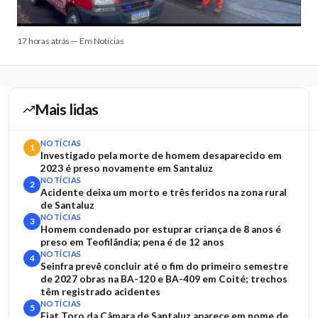
17 horas atrás — Em Notícias
Mais lidas
NOTÍCIAS
1
Investigado pela morte de homem desaparecido em
2023 é preso novamente em Santaluz
NOTÍCIAS
2
Acidente deixa um morto e três feridos na zona rural
de Santaluz
NOTÍCIAS
3
Homem condenado por estuprar criança de 8 anos é
preso em Teofilândia; pena é de 12 anos
NOTÍCIAS
4
Seinfra prevê concluir até o fim do primeiro semestre
de 2027 obras na BA-120 e BA-409 em Coité; trechos
têm registrado acidentes
NOTÍCIAS
5
Fiat Toro da Câmara de Santaluz aparece em nome de