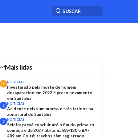
Mais lidas
NOTÍCIAS
1
Investigado pela morte de homem
desaparecido em 2023 é preso novamente
em Santaluz
NOTÍCIAS
2
Acidente deixa um morto e três feridos na
zona rural de Santaluz
NOTÍCIAS
3
Seinfra prevê concluir até o fim do primeiro
semestre de 2027 obras na BA-120 e BA-
409 em Coité; trechos têm registrado