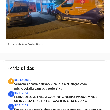
17 horas atrás — Em Notícias
Mais lidas
DESTAQUE2
1
Senado aprova pensão vitalícia a crianças com
microcefalia causada pelo zika
NOTÍCIAS
2
FEIRA DE SANTANA: CAMINHONEIRO PASSA MAL E
MORRE EM POSTO DE GASOLINA DA BR-116
NOTÍCIAS
3
Suspeito de pedir ajuda para destravar celular e tentar