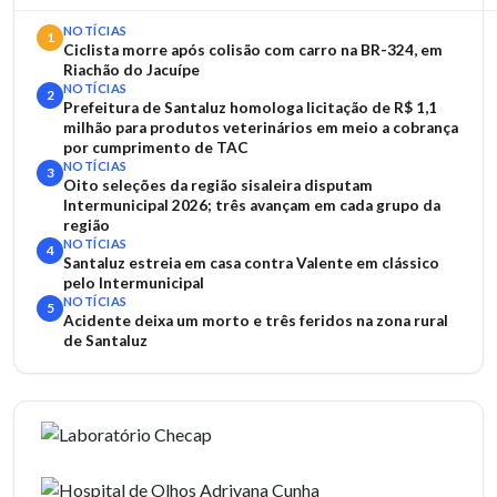
NOTÍCIAS
1
Ciclista morre após colisão com carro na BR-324, em
Riachão do Jacuípe
NOTÍCIAS
2
Prefeitura de Santaluz homologa licitação de R$ 1,1
milhão para produtos veterinários em meio a cobrança
por cumprimento de TAC
NOTÍCIAS
3
Oito seleções da região sisaleira disputam
Intermunicipal 2026; três avançam em cada grupo da
região
NOTÍCIAS
4
Santaluz estreia em casa contra Valente em clássico
pelo Intermunicipal
NOTÍCIAS
5
Acidente deixa um morto e três feridos na zona rural
de Santaluz