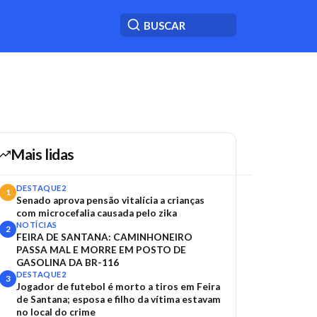
Mais lidas
DESTAQUE2
1
Senado aprova pensão vitalícia a crianças
com microcefalia causada pelo zika
NOTÍCIAS
2
FEIRA DE SANTANA: CAMINHONEIRO
PASSA MAL E MORRE EM POSTO DE
GASOLINA DA BR-116
DESTAQUE2
3
Jogador de futebol é morto a tiros em Feira
de Santana; esposa e filho da vítima estavam
no local do crime