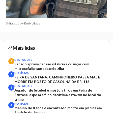
3 dias atrás — Em Notícias
Mais lidas
DESTAQUE2
1
Senado aprova pensão vitalícia a crianças com
microcefalia causada pelo zika
NOTÍCIAS
2
FEIRA DE SANTANA: CAMINHONEIRO PASSA MAL E
MORRE EM POSTO DE GASOLINA DA BR-116
DESTAQUE2
3
Jogador de futebol é morto a tiros em Feira de
Santana; esposa e filho da vítima estavam no local do
crime
NOTÍCIAS
4
Menino de 8 anos é encontrado morto em piscina em
Riachão do Jacuípe