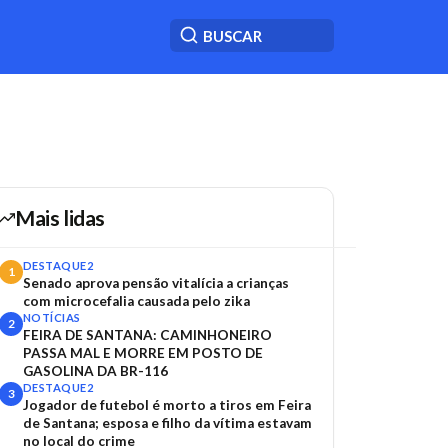
Mais lidas
DESTAQUE2
1
Senado aprova pensão vitalícia a crianças
com microcefalia causada pelo zika
NOTÍCIAS
2
FEIRA DE SANTANA: CAMINHONEIRO
PASSA MAL E MORRE EM POSTO DE
GASOLINA DA BR-116
DESTAQUE2
3
Jogador de futebol é morto a tiros em Feira
de Santana; esposa e filho da vítima estavam
no local do crime