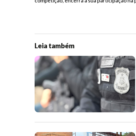
competição, encerra a sua participação na p
Leia também