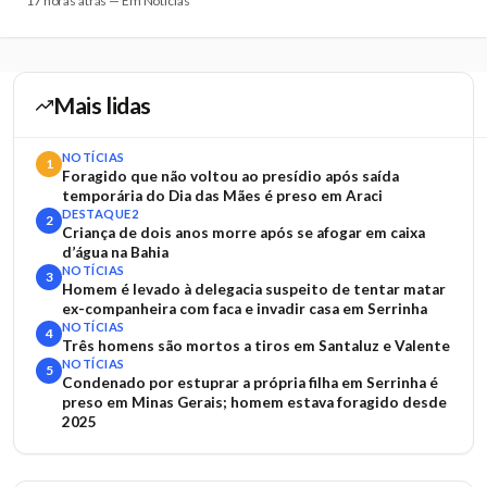
17 horas atrás — Em Notícias
Mais lidas
NOTÍCIAS
1
Foragido que não voltou ao presídio após saída
temporária do Dia das Mães é preso em Araci
DESTAQUE2
2
Criança de dois anos morre após se afogar em caixa
d’água na Bahia
NOTÍCIAS
3
Homem é levado à delegacia suspeito de tentar matar
ex-companheira com faca e invadir casa em Serrinha
NOTÍCIAS
4
Três homens são mortos a tiros em Santaluz e Valente
NOTÍCIAS
5
Condenado por estuprar a própria filha em Serrinha é
preso em Minas Gerais; homem estava foragido desde
2025