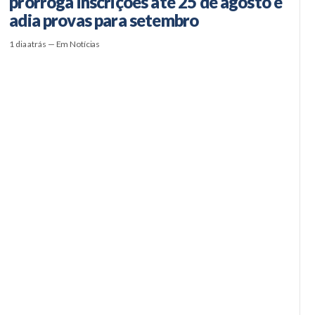
prorroga inscrições até 25 de agosto e
adia provas para setembro
1 dia atrás — Em Notícias