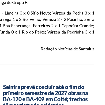
vaga do Grupo F.
– Limeira 0 x 0 Sítio Novo; Várzea da Pedra 3 x 1
rrega 1 x 2 Boi Velho; Veneza 2 x 2 Pocinho; Serra
x 1 Boa Esperança; Ferreiros 2 x 1 Capoeira Grande;
unda 0 x 1 Rio do Peixe; Várzea da Pedrinha 3 x 1
Redação Notícias de Santaluz
Seinfra prevê concluir até o fim do
primeiro semestre de 2027 obras na
BA-120 e BA-409 em Coité; trechos