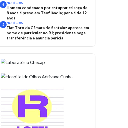
acidentes
NOTÍCIAS
4
Homem condenado por estuprar criança de
8 anos é preso em Teofilândia; pena é de 12
anos
NOTÍCIAS
5
Fiat Toro da Câmara de Santaluz aparece em
nome de particular no RJ; presidente nega
transferência e anuncia perícia