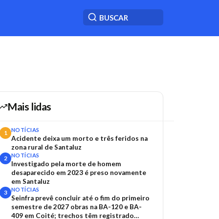
Mais lidas
NOTÍCIAS
1
Acidente deixa um morto e três feridos na
zona rural de Santaluz
NOTÍCIAS
2
Investigado pela morte de homem
desaparecido em 2023 é preso novamente
em Santaluz
NOTÍCIAS
3
Seinfra prevê concluir até o fim do primeiro
semestre de 2027 obras na BA-120 e BA-
409 em Coité; trechos têm registrado