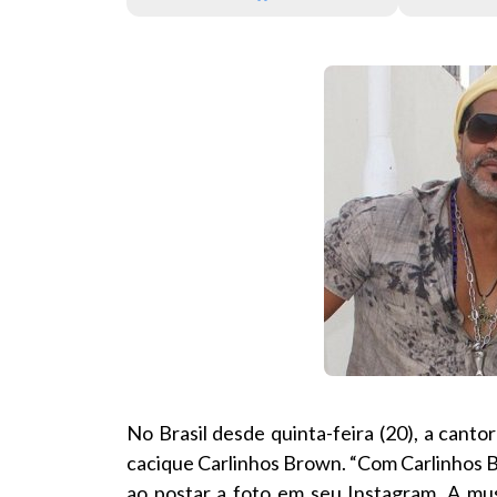
No Brasil desde quinta-feira (20), a cant
cacique Carlinhos Brown. “Com Carlinhos Br
ao postar a foto em seu Instagram. A mu