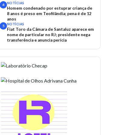
acidentes
NOTÍCIAS
4
Homem condenado por estuprar criança de
8 anos é preso em Teofilândia; pena é de 12
anos
NOTÍCIAS
5
Fiat Toro da Câmara de Santaluz aparece em
nome de particular no RJ; presidente nega
transferência e anuncia perícia