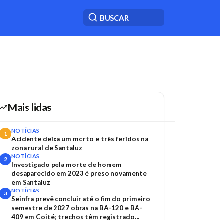
Mais lidas
NOTÍCIAS
1
Acidente deixa um morto e três feridos na
zona rural de Santaluz
NOTÍCIAS
2
Investigado pela morte de homem
desaparecido em 2023 é preso novamente
em Santaluz
NOTÍCIAS
3
Seinfra prevê concluir até o fim do primeiro
semestre de 2027 obras na BA-120 e BA-
409 em Coité; trechos têm registrado