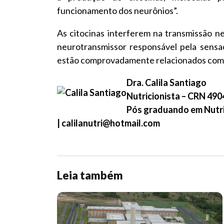
funcionamento dos neurônios”.
As citocinas interferem na transmissão n
neurotransmissor responsável pela sensa
estão comprovadamente relacionados com 
Dra. Calila Santiago
Nutricionista – CRN 490
Pós graduando em Nutriç
|
calilanutri@hotmail.com
Leia também