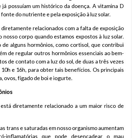
 já possuíam um histórico da doença. A vitamina D
onte do nutriente e pela exposição à luz solar.
o diretamente relacionados com a falta de exposição
elo nosso corpo quando estamos expostos à luz solar.
 de alguns hormônios, como cortisol, que contribui
além de regular outros hormônios essenciais ao bem-
tos de contato com a luz do sol, de duas a três vezes
10h e 16h, para obter tais benefícios. Os principais
 ovos, fígado de boi e iogurte.
ônios
stá diretamente relacionado a um maior risco de
ras trans e saturadas em nosso organismo aumentam
pró-inflamatórias que pode desencadear o mau