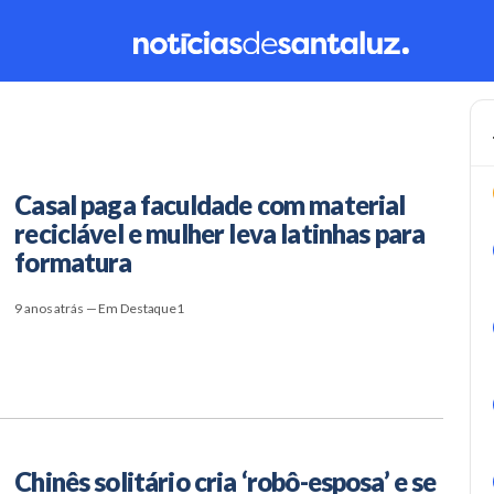
Casal paga faculdade com material
reciclável e mulher leva latinhas para
formatura
9 anos atrás — Em Destaque1
Chinês solitário cria ‘robô-esposa’ e se