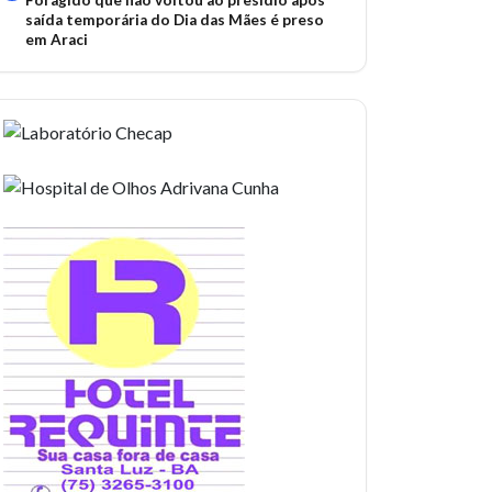
Foragido que não voltou ao presídio após
saída temporária do Dia das Mães é preso
em Araci