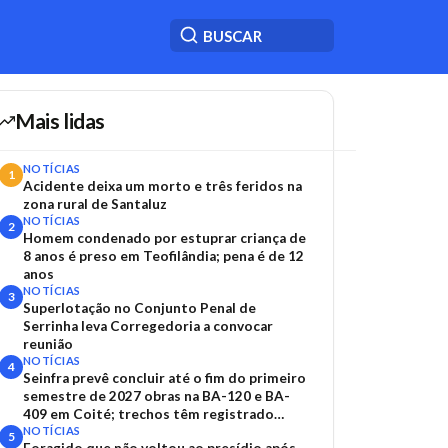
Mais lidas
NOTÍCIAS
1
Acidente deixa um morto e três feridos na
zona rural de Santaluz
NOTÍCIAS
2
Homem condenado por estuprar criança de
8 anos é preso em Teofilândia; pena é de 12
anos
NOTÍCIAS
3
Superlotação no Conjunto Penal de
Serrinha leva Corregedoria a convocar
reunião
NOTÍCIAS
4
Seinfra prevê concluir até o fim do primeiro
semestre de 2027 obras na BA-120 e BA-
409 em Coité; trechos têm registrado
acidentes
NOTÍCIAS
5