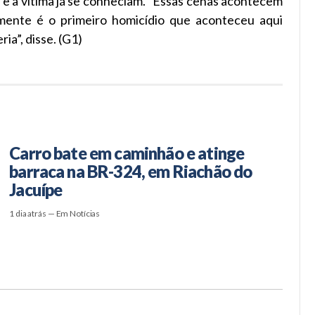
e e a vítima já se conheciam. “Essas cenas acontecem
zmente é o primeiro homicídio que aconteceu aqui
ia”, disse. (G1)
Carro bate em caminhão e atinge
barraca na BR-324, em Riachão do
Jacuípe
1 dia atrás — Em Notícias