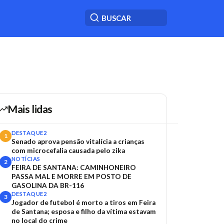
Mais lidas
DESTAQUE2
1
Senado aprova pensão vitalícia a crianças
com microcefalia causada pelo zika
NOTÍCIAS
2
FEIRA DE SANTANA: CAMINHONEIRO
PASSA MAL E MORRE EM POSTO DE
GASOLINA DA BR-116
DESTAQUE2
3
Jogador de futebol é morto a tiros em Feira
de Santana; esposa e filho da vítima estavam
no local do crime