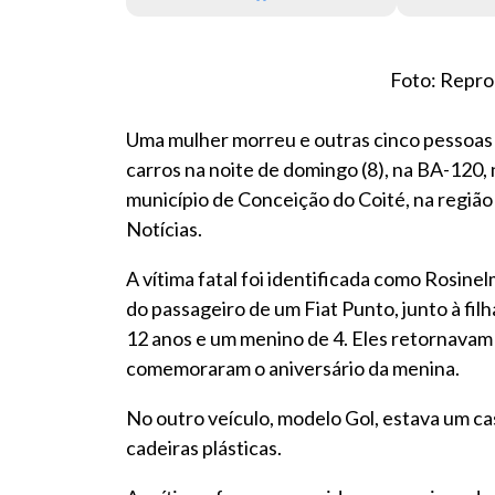
Foto: Repro
Uma mulher morreu e outras cinco pessoas 
carros na noite de domingo (8), na BA-120,
município de Conceição do Coité, na região 
Notícias.
A vítima fatal foi identificada como Rosinel
do passageiro de um Fiat Punto, junto à filh
12 anos e um menino de 4. Eles retornavam
comemoraram o aniversário da menina.
No outro veículo, modelo Gol, estava um c
cadeiras plásticas.