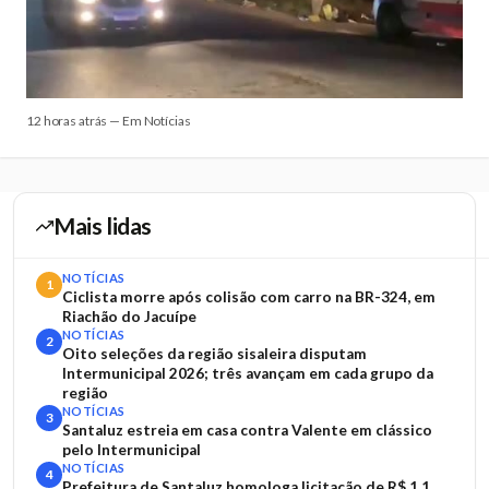
12 horas atrás — Em Notícias
Mais lidas
NOTÍCIAS
1
Ciclista morre após colisão com carro na BR-324, em
Riachão do Jacuípe
NOTÍCIAS
2
Oito seleções da região sisaleira disputam
Intermunicipal 2026; três avançam em cada grupo da
região
NOTÍCIAS
3
Santaluz estreia em casa contra Valente em clássico
pelo Intermunicipal
NOTÍCIAS
4
Prefeitura de Santaluz homologa licitação de R$ 1,1