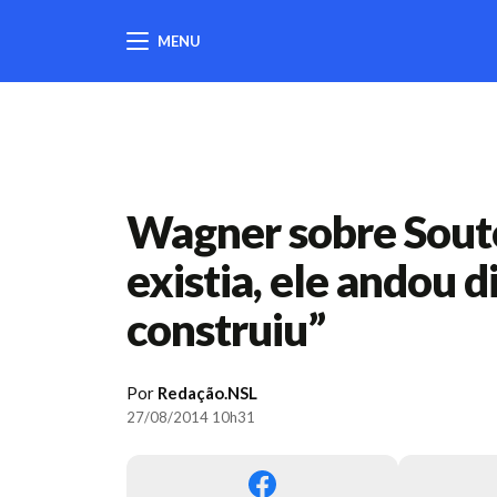
MENU
404
Wagner sobre Souto
existia, ele andou d
construiu”
Por
Redação.NSL
27/08/2014 10h31