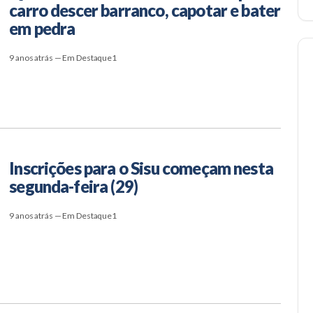
carro descer barranco, capotar e bater
em pedra
9 anos atrás — Em Destaque1
Inscrições para o Sisu começam nesta
segunda-feira (29)
9 anos atrás — Em Destaque1