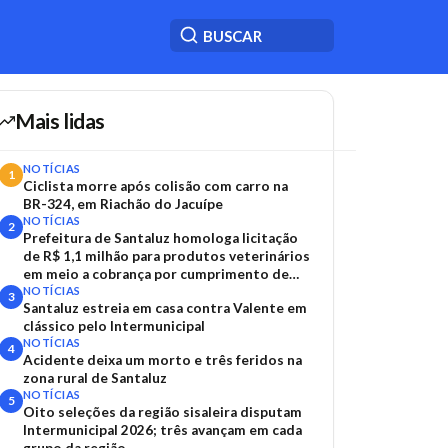
Mais lidas
NOTÍCIAS
1
Ciclista morre após colisão com carro na
BR-324, em Riachão do Jacuípe
NOTÍCIAS
2
Prefeitura de Santaluz homologa licitação
de R$ 1,1 milhão para produtos veterinários
em meio a cobrança por cumprimento de
TAC
NOTÍCIAS
3
Santaluz estreia em casa contra Valente em
clássico pelo Intermunicipal
NOTÍCIAS
4
Acidente deixa um morto e três feridos na
zona rural de Santaluz
NOTÍCIAS
5
Oito seleções da região sisaleira disputam
Intermunicipal 2026; três avançam em cada