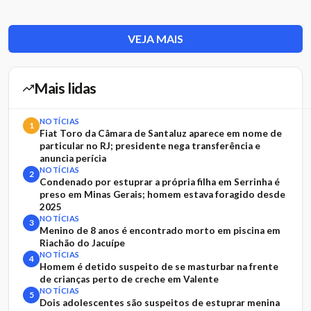
VEJA MAIS
Mais lidas
NOTÍCIAS
1
Fiat Toro da Câmara de Santaluz aparece em nome de
particular no RJ; presidente nega transferência e
anuncia perícia
NOTÍCIAS
2
Condenado por estuprar a própria filha em Serrinha é
preso em Minas Gerais; homem estava foragido desde
2025
NOTÍCIAS
3
Menino de 8 anos é encontrado morto em piscina em
Riachão do Jacuípe
NOTÍCIAS
4
Homem é detido suspeito de se masturbar na frente
de crianças perto de creche em Valente
NOTÍCIAS
5
Dois adolescentes são suspeitos de estuprar menina